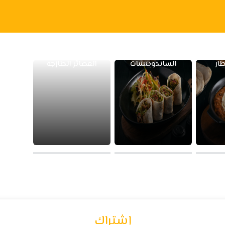
ار
الساندويتشات
العصائر الطازجة
إشتراك