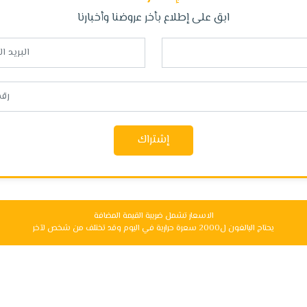
ابق على إطلاع بأخر عروضنا وأخبارنا
إشتراك
الاسعار تشمل ضريبة القيمة المضافة
يحتاج البالغون ل2000 سعرة حرارية في اليوم وقد تختلف من شخص لآخر